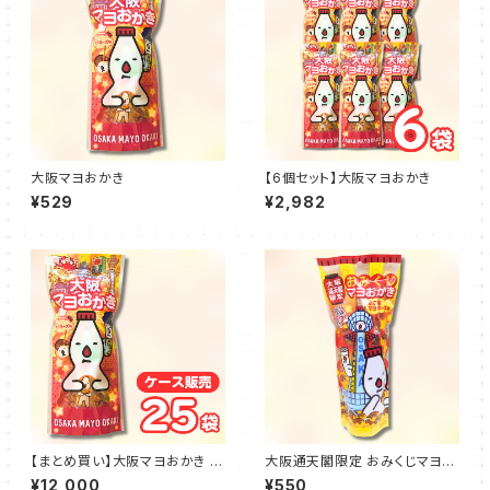
大阪マヨおかき
【6個セット】大阪マヨおかき
¥529
¥2,982
【まとめ買い】大阪マヨおかき 2
大阪通天閣限定 おみくじマヨお
5袋
かき
¥12,000
¥550