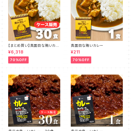
【まとめ買い】真面目な賄いカレ
真面目な賄いカレー
ー 30食
¥6,318
¥211
70%OFF
70%OFF