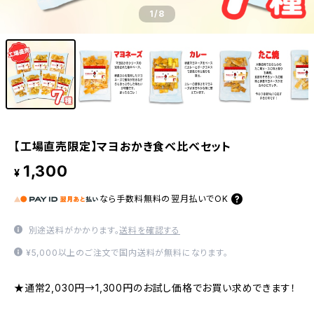
1
/8
【工場直売限定】マヨおかき食べ比べセット
1,300
¥
なら
手数料無料の
翌月払いでOK
別途送料がかかります。
送料を確認する
¥5,000以上のご注文で国内送料が無料になります。
★通常2,030円→1,300円のお試し価格でお買い求めできます！