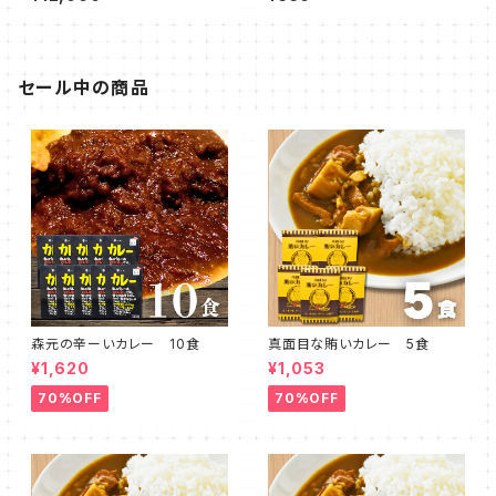
セール中の商品
森元の辛ーいカレー 10食
真面目な賄いカレー 5食
¥1,620
¥1,053
70%OFF
70%OFF