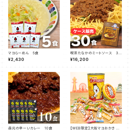
マヨらーめん 5食
喫茶たなかのミートソース 30
食
¥2,430
¥16,200
森元の辛ーいカレー 10食
【WEB限定】大阪マヨおかき 復