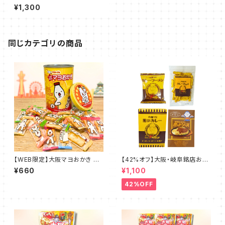
比べセット
¥1,300
同じカテゴリの商品
【WEB限定】大阪マヨおかき 復
【42%オフ】大阪・岐阜銘店お取
刻マヨ缶
り寄せセット（真面目なカレーら
¥660
¥1,100
ーめん 真面目な賄いカレー 真
面目なカレーおかき 喫茶たなか
42%OFF
のミートソース）