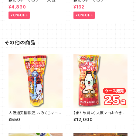
森元の辛ーいカレー 30食
森元の辛ーいカレー
¥4,860
¥162
70%OFF
70%OFF
その他の商品
大阪通天閣限定 おみくじマヨお
【まとめ買い】大阪マヨおかき 2
かき
5袋
¥550
¥12,000